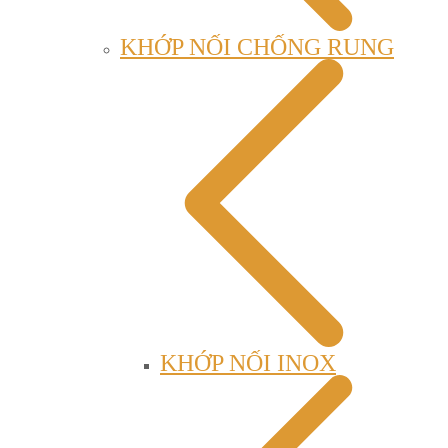
KHỚP NỐI CHỐNG RUNG
KHỚP NỐI INOX