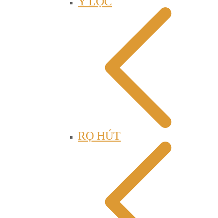
Y LỌC
RỌ HÚT