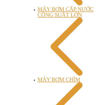
MÁY BƠM CẤP NƯỚC
CÔNG SUẤT LỚN
MÁY BƠM CHÌM