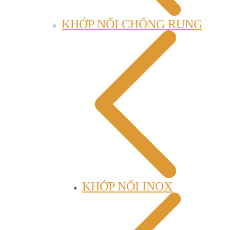
KHỚP NỐI CHỐNG RUNG
KHỚP NỐI INOX