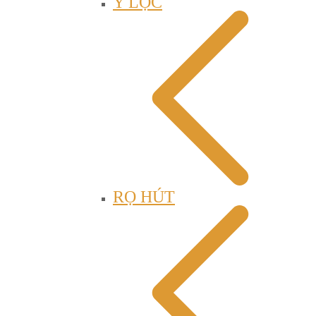
Y LỌC
RỌ HÚT