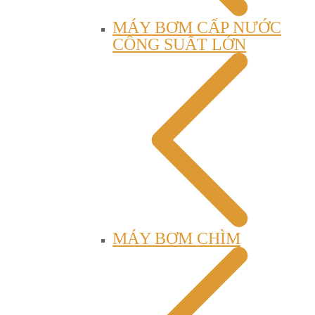
MÁY BƠM CẤP NƯỚC
CÔNG SUẤT LỚN
MÁY BƠM CHÌM