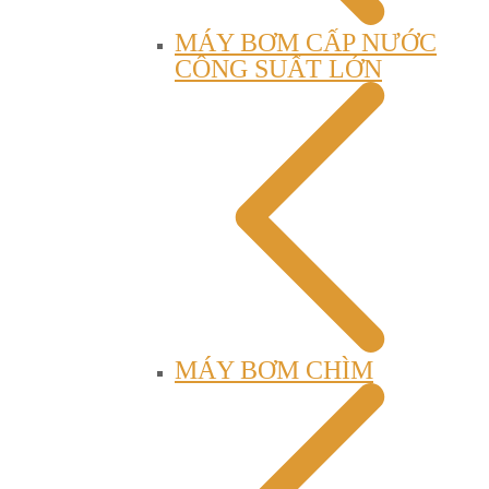
MÁY BƠM CẤP NƯỚC
CÔNG SUẤT LỚN
MÁY BƠM CHÌM