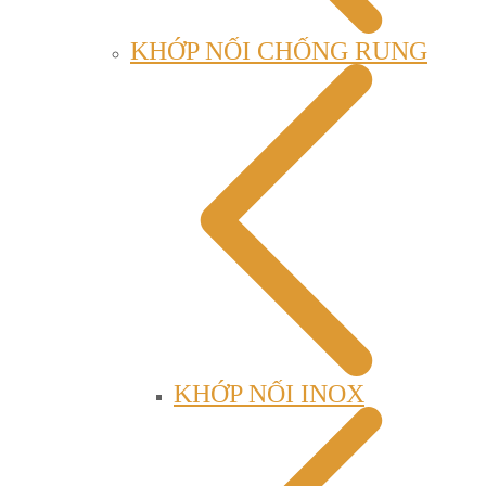
KHỚP NỐI CHỐNG RUNG
KHỚP NỐI INOX