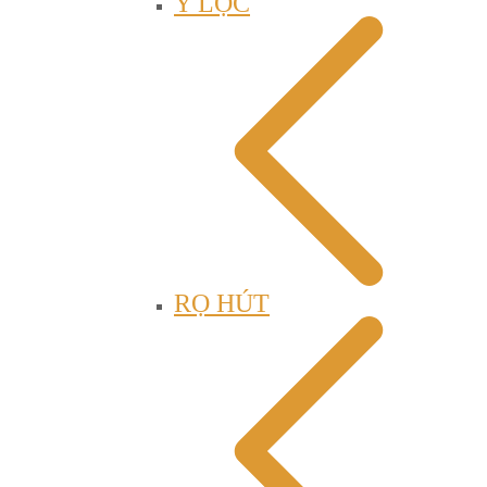
Y LỌC
RỌ HÚT